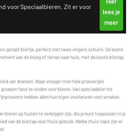
Hier
d voor Speciaalbieren. Zit er voor
lees je
meer
 vers getapt biertje, perfect met twee vingers schuim. De beste
moment van de kroeg of terras naar huis, met de beste biertap
ebied van dranken. Waar vroeger men hele proeverijen
e groepen fans te vinden voor bieren. Van speciaalbier tot
e fijnproevers hebben allen hun eigen voorkeuren voor smaken.
bieren op fusten te verkrijgen zijn, die je kunt toepassen in je
gebied van de biertap voor thuis gebruik. Welke thuis-taps zijn er
er.