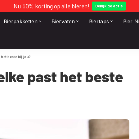
Nu 50% korting op alle bieren!
Bekijk de actie
Bierpakketten
Biervaten
Biertaps
Bier 
 het beste bij jou?
elke past het beste